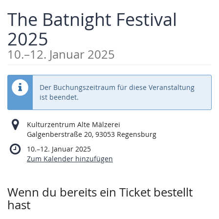
Zum
The Batnight Festival
Haupt-
Inhalt
2025
springen
bis
10.
–
12. Januar 2025
Der Buchungszeitraum für diese Veranstaltung
ist beendet.
Kulturzentrum Alte Mälzerei
Galgenberstraße 20, 93053 Regensburg
bis
10.
–
12. Januar 2025
Zum Kalender hinzufügen
Produkte
Wenn du bereits ein Ticket bestellt
hast